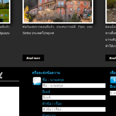
ที่แล้ว
ต่อกันเลยจากตอนที่แล้ว ประสบการณ์ที่ Faro และ
ตอนนี้
 Iguazu
Sintra ประเทศโปรตุเกส
ทางทั้
มาระดับ
ทำให้เร
Read more
Read
หรือจะส่งข้อความ
เพื
ชื่อ - นามสกุล
อีเม
อีเมล์
หัวข้อ / เรื่อง
ข้อความ