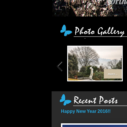
Northe
เส้
more...
Happy New Year 2016!!