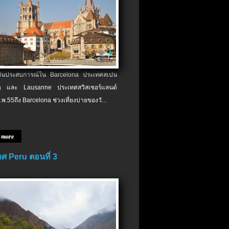
เป็นประสบการณ์ใน Barcelona ประเทศสเปน
 และ Lausanne ประเทศสวิสเซอร์แลนด์
.พ.​55ถึง Barcelona ช่วงเที่ยงบ่ายของวั...
 more
ศ Peru ตอนที่ 3