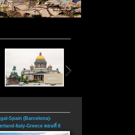
 1..
..
more...
more...
gal-Spain (Barcelona)-
erland-Italy-Greece ตอนที่ 6
บ