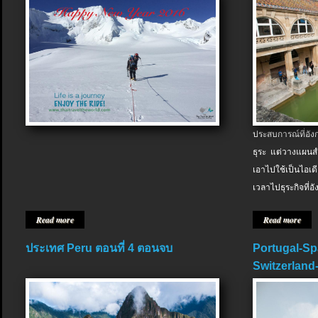
ประสบการณ์ที่อัง
ธุระ แต่วางแผนสำ
เอาไปใช้เป็นไอเด
เวลาไปธุระกิจที่อ
Read more
Read more
ประเทศ Peru ตอนที่ 4 ตอนจบ
Portugal-Sp
Switzerland-