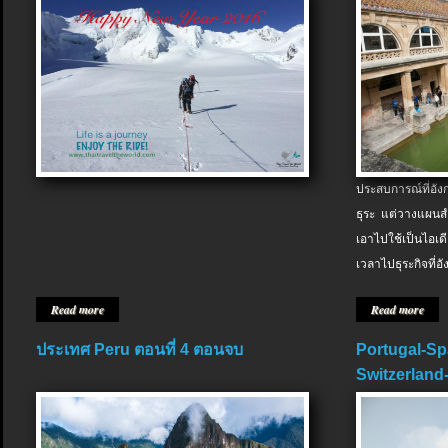
ประสบการณ์ที่อัง
ธุระ แต่วางแผนสำ
เอาไปใช้เป็นไอเด
เวลาไปธุระกิจที่อ
Read more
Read more
ประเทศ Peru ตอนที่ 4 ตอนจบ
Portugal-Sp
Switzerland-