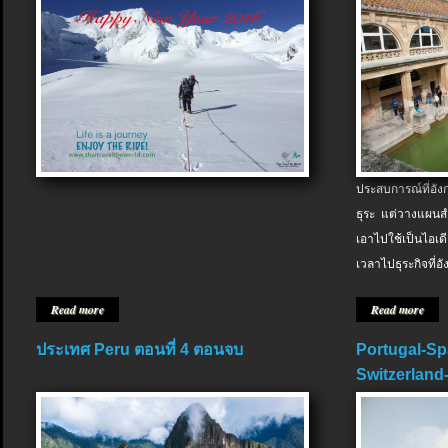
ประสบการณ์ที่อัง
ธุระ แต่วางแผนสำ
เอาไปใช้เป็นไอเด
เวลาไปธุระกิจที่อ
Read more
Read more
ประเทศ Peru ตอนที่ 4 ตอนจบ
Portugal-Sp
Switzerland-