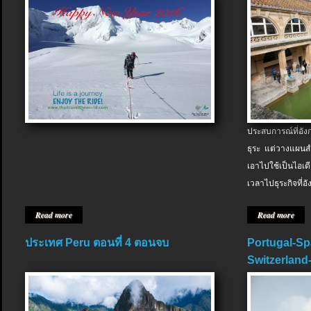
ประสบการณ์ที่อัง
ธุระ แต่วางแผนสำ
เอาไปใช้เป็นไอเด
เวลาไปธุระกิจที่อ
Read more
Read more
ประเทศ Peru ตอนที่ 4 ตอนจบ
Portugal-Sp
Switzerland-