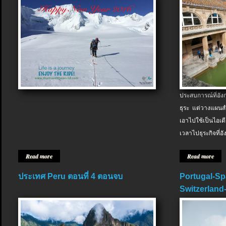
ประสบการณ์ที่อัง
ธุระ แต่วางแผนสำ
เอาไปใช้เป็นไอเด
เวลาไปธุระกิจที่อ
Read more
Read more
ประเทศ Peru ตอนที่ 4 ตอนจบ
Portugal-Sp
Switzerland-