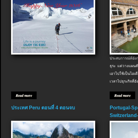
ประสบการณ์ที่อัง
ธุระ แต่วางแผนสำ
เอาไปใช้เป็นไอเด
เวลาไปธุระกิจที่อ
Read more
Read more
ประเทศ Peru ตอนที่ 4 ตอนจบ
Portugal-Sp
Switzerland-