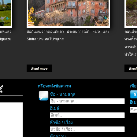
ที่แล้ว
ต่อกันเลยจากตอนที่แล้ว ประสบการณ์ที่ Faro และ
ตอนนี้
 Iguazu
Sintra ประเทศโปรตุเกส
ทางทั้
มาระดับ
ทำให้เร
Read more
Read
หรือจะส่งข้อความ
เพื
ชื่อ - นามสกุล
อีเม
อีเมล์
หัวข้อ / เรื่อง
ข้อความ