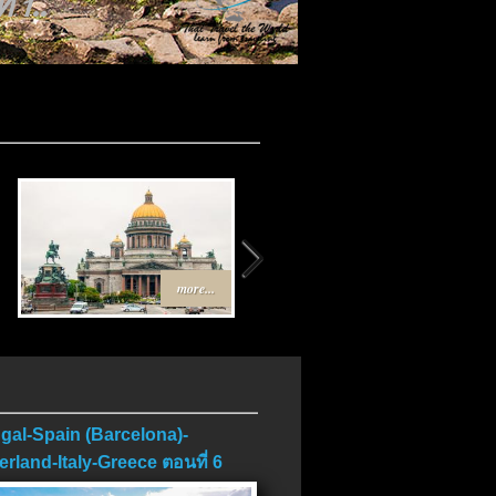
 1..
more...
more...
gal-Spain (Barcelona)-
erland-Italy-Greece ตอนที่ 6
บ