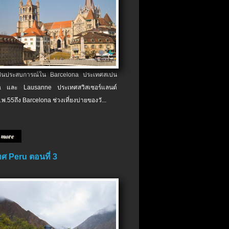
เป็นประสบการณ์ใน Barcelona ประเทศสเปน
 และ Lausanne ประเทศสวิสเซอร์แลนด์
.พ.​55ถึง Barcelona ช่วงเที่ยงบ่ายของวั...
 more
ศ Peru ตอนที่ 3