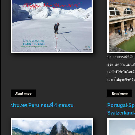
ประสบการณ์ที่อัง
ธุระ แต่วางแผนสำ
เอาไปใช้เป็นไอเด
เวลาไปธุระกิจที่อ
Read more
Read more
ประเทศ Peru ตอนที่ 4 ตอนจบ
Portugal-Sp
Switzerland-