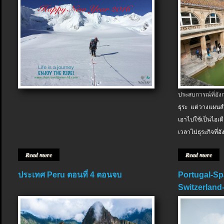
ประสบการณ์ที่อัง
ธุระ แต่วางแผนสำ
เอาไปใช้เป็นไอเด
เวลาไปธุระกิจที่อ
Read more
Read more
ประเทศ Peru ตอนที่ 4 ตอนจบ
Portugal-Sp
Switzerland-