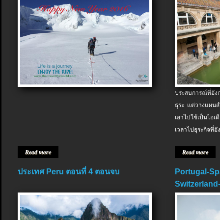
ประสบการณ์ที่อัง
ธุระ แต่วางแผนสำ
เอาไปใช้เป็นไอเด
เวลาไปธุระกิจที่อ
Read more
Read more
ประเทศ Peru ตอนที่ 4 ตอนจบ
Portugal-Sp
Switzerland-