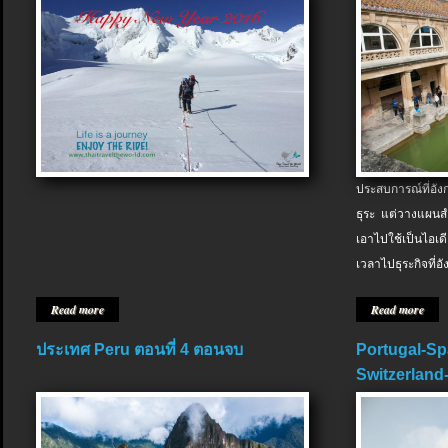
ประสบการณ์ที่อัง
ธุระ แต่วางแผนสำ
เอาไปใช้เป็นไอเด
เวลาไปธุระกิจที่อ
Read more
Read more
ประเทศ Peru ตอนที่ 4 ตอนจบ
Portugal-Sp
Switzerland-