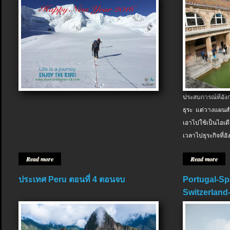
ประสบการณ์ที่อัง
ธุระ แต่วางแผนสำ
เอาไปใช้เป็นไอเด
เวลาไปธุระกิจที่อ
Read more
Read more
ประเทศ Peru ตอนที่ 4 ตอนจบ
Portugal-Sp
Switzerland-