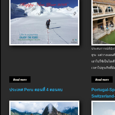
ประสบการณ์ที่อัง
ธุระ แต่วางแผนสำ
เอาไปใช้เป็นไอเด
เวลาไปธุระกิจที่อ
Read more
Read more
ประเทศ Peru ตอนที่ 4 ตอนจบ
Portugal-Sp
Switzerland-