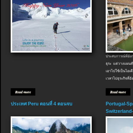
ประสบการณ์ที่อัง
ธุระ แต่วางแผนสำ
เอาไปใช้เป็นไอเด
เวลาไปธุระกิจที่อ
Read more
Read more
ประเทศ Peru ตอนที่ 4 ตอนจบ
Portugal-Sp
Switzerland-