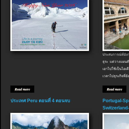
ประสบการณ์ที่อัง
ธุระ แต่วางแผนสำ
เอาไปใช้เป็นไอเด
เวลาไปธุระกิจที่อ
Read more
Read more
ประเทศ Peru ตอนที่ 4 ตอนจบ
Portugal-Sp
Switzerland-