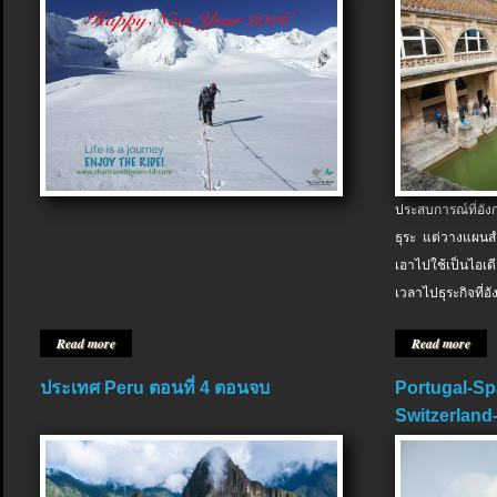
ประสบการณ์ที่อัง
ธุระ แต่วางแผนสำ
เอาไปใช้เป็นไอเด
เวลาไปธุระกิจที่อ
Read more
Read more
ประเทศ Peru ตอนที่ 4 ตอนจบ
Portugal-Sp
Switzerland-