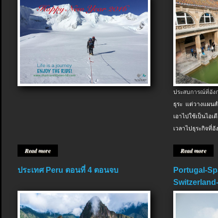
ประสบการณ์ที่อัง
ธุระ แต่วางแผนสำ
เอาไปใช้เป็นไอเด
เวลาไปธุระกิจที่อ
Read more
Read more
ประเทศ Peru ตอนที่ 4 ตอนจบ
Portugal-Sp
Switzerland-