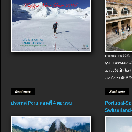
ประสบการณ์ที่อัง
ธุระ แต่วางแผนสำ
เอาไปใช้เป็นไอเด
เวลาไปธุระกิจที่อ
Read more
Read more
ประเทศ Peru ตอนที่ 4 ตอนจบ
Portugal-Sp
Switzerland-