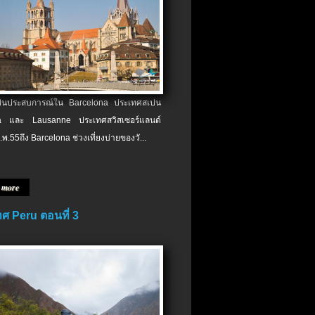
เป็นประสบการณ์ใน Barcelona ประเทศสเปน
 และ Lausanne ประเทศสวิสเซอร์แลนด์
.พ.​55ถึง Barcelona ช่วงเที่ยงบ่ายของวั...
 more
ศ Peru ตอนที่ 3