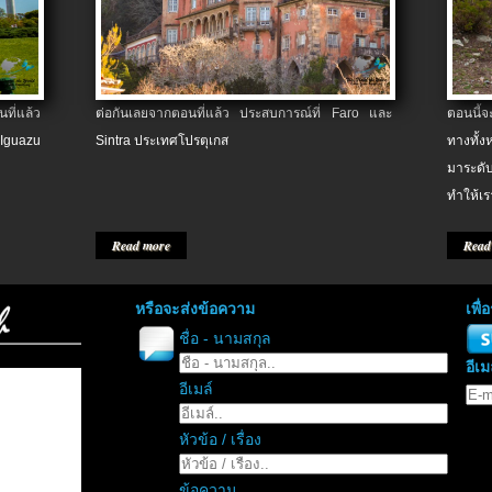
ที่แล้ว
ต่อกันเลยจากตอนที่แล้ว ประสบการณ์ที่ Faro และ
ตอนนี้
 Iguazu
Sintra ประเทศโปรตุเกส
ทางทั้
มาระดับ
ทำให้เร
Read more
Read
หรือจะส่งข้อความ
เพื
ชื่อ - นามสกุล
อีเม
อีเมล์
หัวข้อ / เรื่อง
ข้อความ