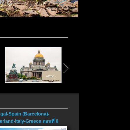
 1..
more...
more...
gal-Spain (Barcelona)-
erland-Italy-Greece ตอนที่ 6
บ