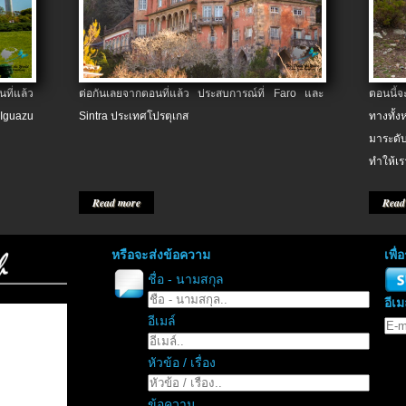
ที่แล้ว
ต่อกันเลยจากตอนที่แล้ว ประสบการณ์ที่ Faro และ
ตอนนี้
 Iguazu
Sintra ประเทศโปรตุเกส
ทางทั้
มาระดับ
ทำให้เร
Read more
Read
หรือจะส่งข้อความ
เพื
ชื่อ - นามสกุล
อีเม
อีเมล์
หัวข้อ / เรื่อง
ข้อความ