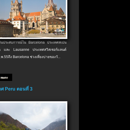
เป็นประสบการณ์ใน Barcelona ประเทศสเปน
 และ Lausanne ประเทศสวิสเซอร์แลนด์
.พ.​55ถึง Barcelona ช่วงเที่ยงบ่ายของวั...
 more
ศ Peru ตอนที่ 3