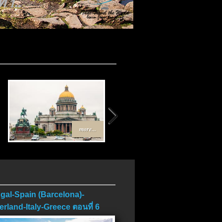
บ..
more...
more...
gal-Spain (Barcelona)-
erland-Italy-Greece ตอนที่ 6
บ