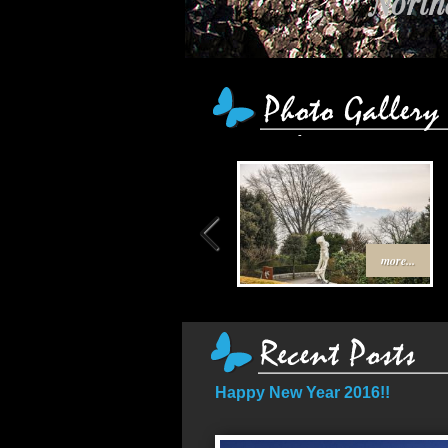
เ
more...
Happy New Year 2016!!