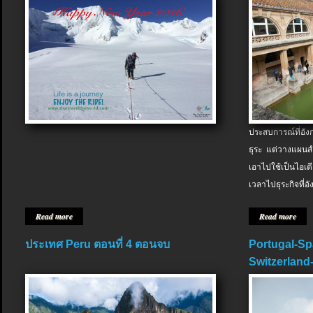
ประสบการณ์ที่อัง
ธุระ แต่วางแผนสำ
เอาไปใช้เป็นไอเด
เวลาไปธุระกิจที่อ
Read more
Read more
ประเทศ Peru ตอนที่ 4 ตอนจบ
Portugal-Sp
Switzerland-