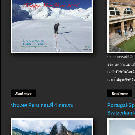
ประสบการณ์ที่อัง
ธุระ แต่วางแผนสำ
เอาไปใช้เป็นไอเด
เวลาไปธุระกิจที่อ
Read more
Read more
ประเทศ Peru ตอนที่ 4 ตอนจบ
Portugal-Sp
Switzerland-