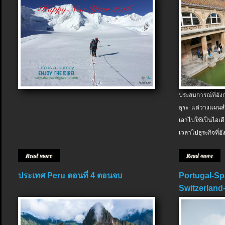
ประสบการณ์ที่อัง
ธุระ แต่วางแผนสำ
เอาไปใช้เป็นไอเด
เวลาไปธุระกิจที่อ
Read more
Read more
ประเทศ Peru ตอนที่ 4 ตอนจบ
Portugal-Sp
Switzerland-