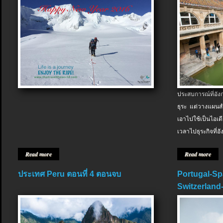
ประสบการณ์ที่อัง
ธุระ แต่วางแผนสำ
เอาไปใช้เป็นไอเด
เวลาไปธุระกิจที่อ
Read more
Read more
ประเทศ Peru ตอนที่ 4 ตอนจบ
Portugal-Sp
Switzerland-