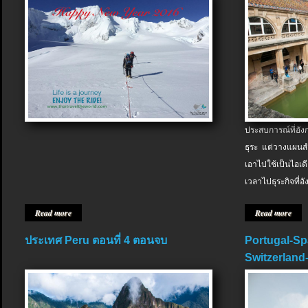
ประสบการณ์ที่อัง
ธุระ แต่วางแผนสำ
เอาไปใช้เป็นไอเด
เวลาไปธุระกิจที่อ
Read more
Read more
ประเทศ Peru ตอนที่ 4 ตอนจบ
Portugal-Sp
Switzerland-