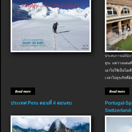
ประสบการณ์ที่อัง
ธุระ แต่วางแผนสำ
เอาไปใช้เป็นไอเด
เวลาไปธุระกิจที่อ
Read more
Read more
ประเทศ Peru ตอนที่ 4 ตอนจบ
Portugal-Sp
Switzerland-