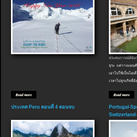
ประสบการณ์ที่อัง
ธุระ แต่วางแผนสำ
เอาไปใช้เป็นไอเด
เวลาไปธุระกิจที่อ
Read more
Read more
ประเทศ Peru ตอนที่ 4 ตอนจบ
Portugal-Sp
Switzerland-