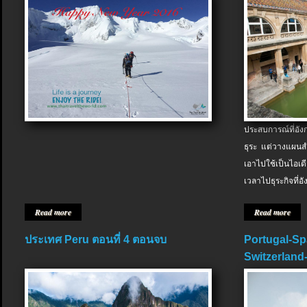
ประสบการณ์ที่อัง
ธุระ แต่วางแผนสำ
เอาไปใช้เป็นไอเด
เวลาไปธุระกิจที่อ
Read more
Read more
ประเทศ Peru ตอนที่ 4 ตอนจบ
Portugal-Sp
Switzerland-