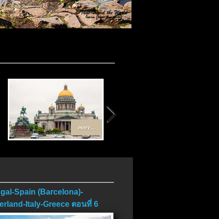
 1..
more...
more...
gal-Spain (Barcelona)-
erland-Italy-Greece ตอนที่ 6
บ