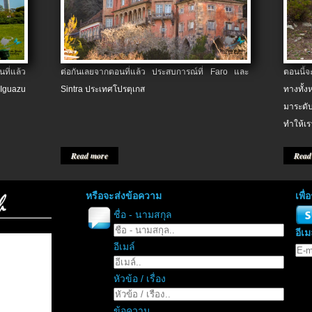
ที่แล้ว
ต่อกันเลยจากตอนที่แล้ว ประสบการณ์ที่ Faro และ
ตอนนี้
 Iguazu
Sintra ประเทศโปรตุเกส
ทางทั้
มาระดับ
ทำให้เร
Read more
Read
หรือจะส่งข้อความ
เพื
ชื่อ - นามสกุล
อีเม
อีเมล์
หัวข้อ / เรื่อง
ข้อความ