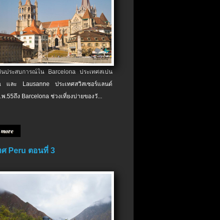
เป็นประสบการณ์ใน Barcelona ประเทศสเปน
 และ Lausanne ประเทศสวิสเซอร์แลนด์
.พ.​55ถึง Barcelona ช่วงเที่ยงบ่ายของวั...
 more
ศ Peru ตอนที่ 3