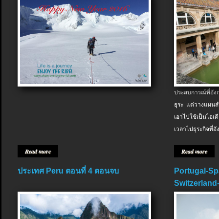
ประสบการณ์ที่อัง
ธุระ แต่วางแผนสำ
เอาไปใช้เป็นไอเด
เวลาไปธุระกิจที่อ
Read more
Read more
ประเทศ Peru ตอนที่ 4 ตอนจบ
Portugal-Sp
Switzerland-