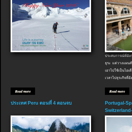
ประสบการณ์ที่อัง
ธุระ แต่วางแผนสำ
เอาไปใช้เป็นไอเด
เวลาไปธุระกิจที่อ
Read more
Read more
ประเทศ Peru ตอนที่ 4 ตอนจบ
Portugal-Sp
Switzerland-