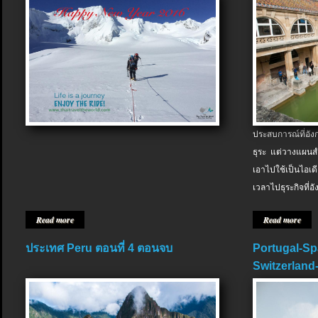
ประสบการณ์ที่อัง
ธุระ แต่วางแผนสำ
เอาไปใช้เป็นไอเด
เวลาไปธุระกิจที่อ
Read more
Read more
ประเทศ Peru ตอนที่ 4 ตอนจบ
Portugal-Sp
Switzerland-