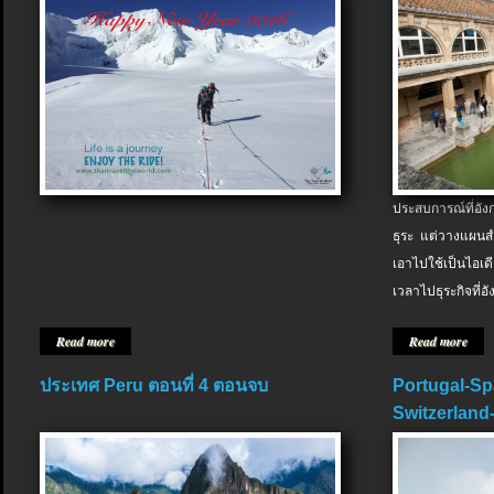
ประสบการณ์ที่อัง
ธุระ แต่วางแผนสำ
เอาไปใช้เป็นไอเด
เวลาไปธุระกิจที่อ
Read more
Read more
ประเทศ Peru ตอนที่ 4 ตอนจบ
Portugal-Sp
Switzerland-