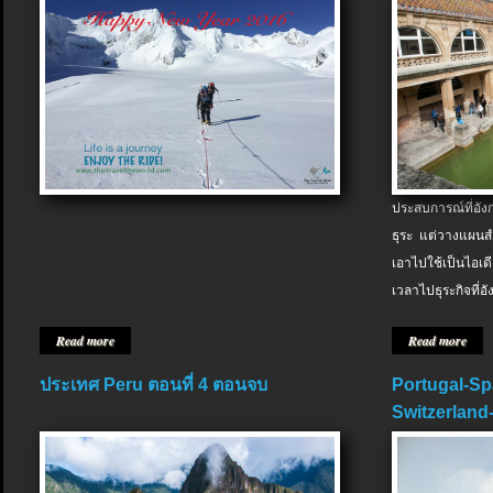
ประสบการณ์ที่อัง
ธุระ แต่วางแผนสำ
เอาไปใช้เป็นไอเด
เวลาไปธุระกิจที่อ
Read more
Read more
ประเทศ Peru ตอนที่ 4 ตอนจบ
Portugal-Sp
Switzerland-