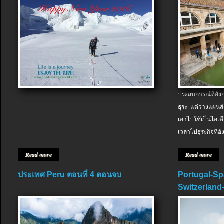
ประสบการณ์ที่อัง
ธุระ แต่วางแผนสำ
เอาไปใช้เป็นไอเด
เวลาไปธุระกิจที่อ
Read more
Read more
ประเทศ Peru ตอนที่ 4 ตอนจบ
Portugal-Sp
Switzerland-