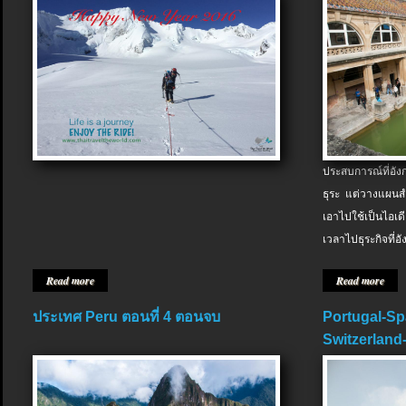
ประสบการณ์ที่อัง
ธุระ แต่วางแผนสำ
เอาไปใช้เป็นไอเด
เวลาไปธุระกิจที่อ
Read more
Read more
ประเทศ Peru ตอนที่ 4 ตอนจบ
Portugal-Sp
Switzerland-