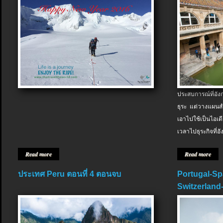
ประสบการณ์ที่อัง
ธุระ แต่วางแผนสำ
เอาไปใช้เป็นไอเด
เวลาไปธุระกิจที่อ
Read more
Read more
ประเทศ Peru ตอนที่ 4 ตอนจบ
Portugal-Sp
Switzerland-