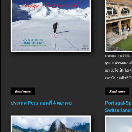
ประสบการณ์ที่อัง
ธุระ แต่วางแผนสำ
เอาไปใช้เป็นไอเด
เวลาไปธุระกิจที่อ
Read more
Read more
ประเทศ Peru ตอนที่ 4 ตอนจบ
Portugal-Sp
Switzerland-