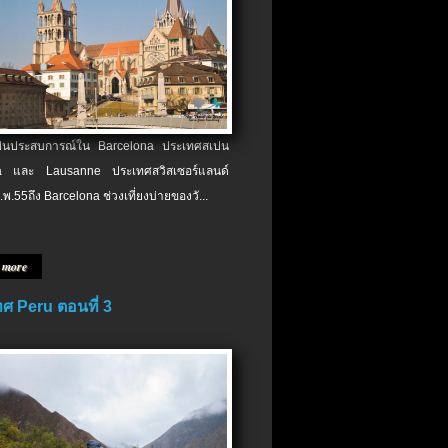
เป็นประสบการณ์ใน Barcelona ประเทศสเปน
 และ Lausanne ประเทศสวิสเซอร์แลนด์
.พ.​55ถึง Barcelona ช่วงเที่ยงบ่ายของวั...
 more
ศ Peru ตอนที่ 3