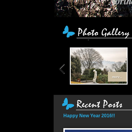
เ
more...
Happy New Year 2016!!