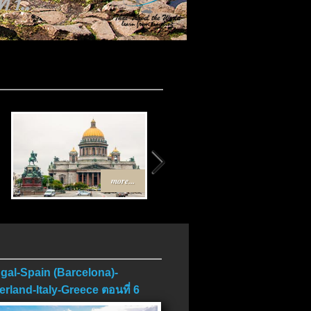
บ..
more...
more...
gal-Spain (Barcelona)-
erland-Italy-Greece ตอนที่ 6
บ