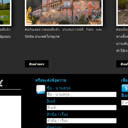
ที่แล้ว
ต่อกันเลยจากตอนที่แล้ว ประสบการณ์ที่ Faro และ
ตอนนี้
 Iguazu
Sintra ประเทศโปรตุเกส
ทางทั้
มาระดับ
ทำให้เร
Read more
Read
หรือจะส่งข้อความ
เพื
ชื่อ - นามสกุล
อีเม
อีเมล์
หัวข้อ / เรื่อง
ข้อความ