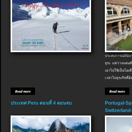
ประสบการณ์ที่อัง
ธุระ แต่วางแผนสำ
เอาไปใช้เป็นไอเด
เวลาไปธุระกิจที่อ
Read more
Read more
ประเทศ Peru ตอนที่ 4 ตอนจบ
Portugal-Sp
Switzerland-