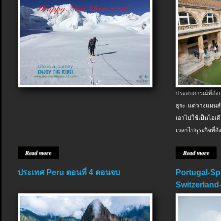
ประสบการณ์ที่อัง
ธุระ แต่วางแผนสำ
เอาไปใช้เป็นไอเด
เวลาไปธุระกิจที่อ
Read more
Read more
ประเทศ Peru ตอนที่ 4 ตอนจบ
Portugal-Sp
Switzerland-