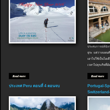
ประสบการณ์ที่อัง
ธุระ แต่วางแผนสำ
เอาไปใช้เป็นไอเด
เวลาไปธุระกิจที่อ
Read more
Read more
ประเทศ Peru ตอนที่ 4 ตอนจบ
Portugal-Sp
Switzerland-