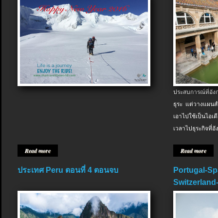
ประสบการณ์ที่อัง
ธุระ แต่วางแผนสำ
เอาไปใช้เป็นไอเด
เวลาไปธุระกิจที่อ
Read more
Read more
ประเทศ Peru ตอนที่ 4 ตอนจบ
Portugal-Sp
Switzerland-