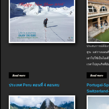
ประสบการณ์ที่อัง
ธุระ แต่วางแผนสำ
เอาไปใช้เป็นไอเด
เวลาไปธุระกิจที่อ
Read more
Read more
ประเทศ Peru ตอนที่ 4 ตอนจบ
Portugal-Sp
Switzerland-