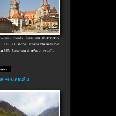
เป็นประสบการณ์ใน Barcelona ประเทศสเปน
 และ Lausanne ประเทศสวิสเซอร์แลนด์
.พ.​55ถึง Barcelona ช่วงเที่ยงบ่ายของวั...
 more
ศ Peru ตอนที่ 3