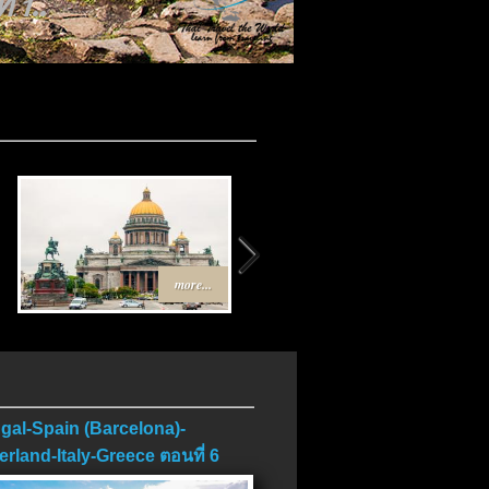
 1..
more...
more...
gal-Spain (Barcelona)-
erland-Italy-Greece ตอนที่ 6
บ