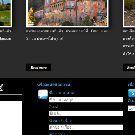
ที่แล้ว
ต่อกันเลยจากตอนที่แล้ว ประสบการณ์ที่ Faro และ
ตอนนี้
 Iguazu
Sintra ประเทศโปรตุเกส
ทางทั้
มาระดับ
ทำให้เร
Read more
Read
หรือจะส่งข้อความ
เพื
ชื่อ - นามสกุล
อีเม
อีเมล์
หัวข้อ / เรื่อง
ข้อความ