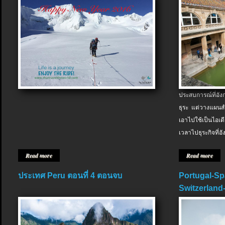
ประสบการณ์ที่อัง
ธุระ แต่วางแผนสำ
เอาไปใช้เป็นไอเด
เวลาไปธุระกิจที่อ
Read more
Read more
ประเทศ Peru ตอนที่ 4 ตอนจบ
Portugal-Sp
Switzerland-