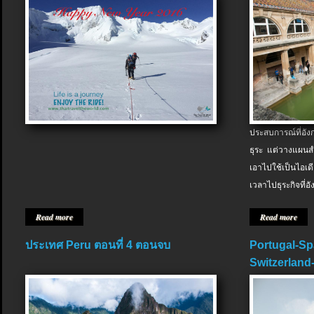
ประสบการณ์ที่อัง
ธุระ แต่วางแผนสำ
เอาไปใช้เป็นไอเด
เวลาไปธุระกิจที่อ
Read more
Read more
ประเทศ Peru ตอนที่ 4 ตอนจบ
Portugal-Sp
Switzerland-