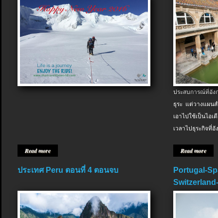
ประสบการณ์ที่อัง
ธุระ แต่วางแผนสำ
เอาไปใช้เป็นไอเด
เวลาไปธุระกิจที่อ
Read more
Read more
ประเทศ Peru ตอนที่ 4 ตอนจบ
Portugal-Sp
Switzerland-