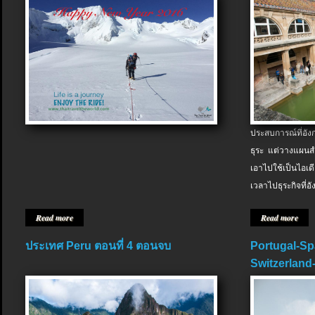
ประสบการณ์ที่อัง
ธุระ แต่วางแผนสำ
เอาไปใช้เป็นไอเด
เวลาไปธุระกิจที่อ
Read more
Read more
ประเทศ Peru ตอนที่ 4 ตอนจบ
Portugal-Sp
Switzerland-